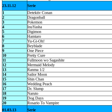
23.11.12
Serie
1
Detektiv Conan
2
Dragonball
3
Pokemon
4
InuYasha
5
Digimon
6
Hamtaro
7
Yu-Gi-Oh!
8
Beyblade
9
One Piece
10
Pretty Cure
11
Fullmoon wo Sagashite
12
Mermaid Melody
13
Ranma 1/2
14
Sailor Moon
15
Shin Chan
16
Wedding Peach
17
Dr. Slump
18
Naruto
19
Dog Days
20
Rosario To Vampire
01.03.13
Serie