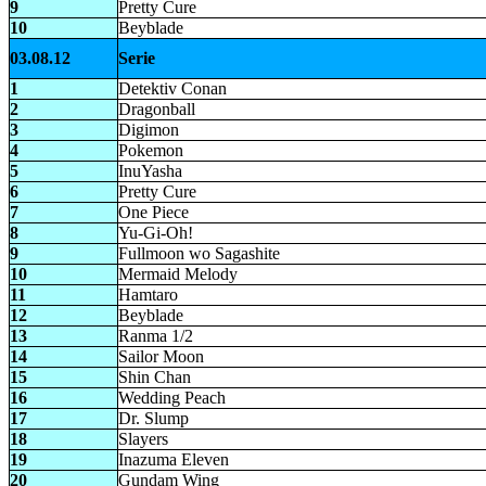
9
Pretty Cure
10
Beyblade
03.08.12
Serie
1
Detektiv Conan
2
Dragonball
3
Digimon
4
Pokemon
5
InuYasha
6
Pretty Cure
7
One Piece
8
Yu-Gi-Oh!
9
Fullmoon wo Sagashite
10
Mermaid Melody
11
Hamtaro
12
Beyblade
13
Ranma 1/2
14
Sailor Moon
15
Shin Chan
16
Wedding Peach
17
Dr. Slump
18
Slayers
19
Inazuma Eleven
20
Gundam Wing