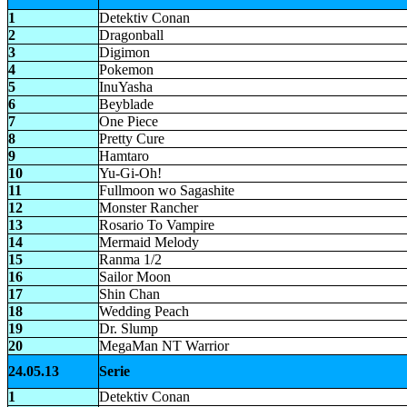
1
Detektiv Conan
2
Dragonball
3
Digimon
4
Pokemon
5
InuYasha
6
Beyblade
7
One Piece
8
Pretty Cure
9
Hamtaro
10
Yu-Gi-Oh!
11
Fullmoon wo Sagashite
12
Monster Rancher
13
Rosario To Vampire
14
Mermaid Melody
15
Ranma 1/2
16
Sailor Moon
17
Shin Chan
18
Wedding Peach
19
Dr. Slump
20
MegaMan NT Warrior
24.05.13
Serie
1
Detektiv Conan