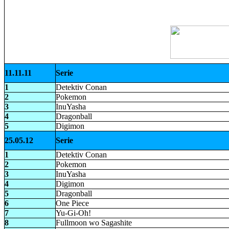
11.11.11
Serie
1
Detektiv Conan
2
Pokemon
3
InuYasha
4
Dragonball
5
Digimon
25.05.12
Serie
1
Detektiv Conan
2
Pokemon
3
InuYasha
4
Digimon
5
Dragonball
6
One Piece
7
Yu-Gi-Oh!
8
Fullmoon wo Sagashite