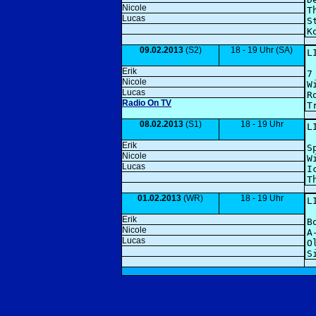
Nicole
Lucas
09.02.2013
(S2)
18 - 19 Uhr (SA)
Erik
Nicole
Lucas
Radio On TV
08.02.2013
(S1)
18 - 19 Uhr
Erik
Nicole
Lucas
01.02.2013
(WR)
18 - 19 Uhr
Erik
Nicole
Lucas