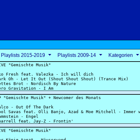
Playlists 2015-2019
Playlists 2009-14
Kategorien