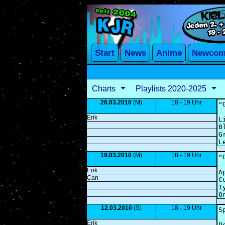
Charts
Playlists 2020-2025
26.03.2010
(M)
18 - 19 Uhr
Erik
19.03.2010
(M)
18 - 19 Uhr
Erik
Can
12.03.2010
(S)
18 - 19 Uhr
Erik