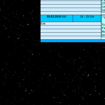
05.03.2010
(M)
18 - 19 Uhr
Erik