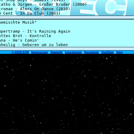
©
2026 KJR
|
Impressum
|
Statistik
|
Livestream
|
Facebook
|
YouTube
|
#top