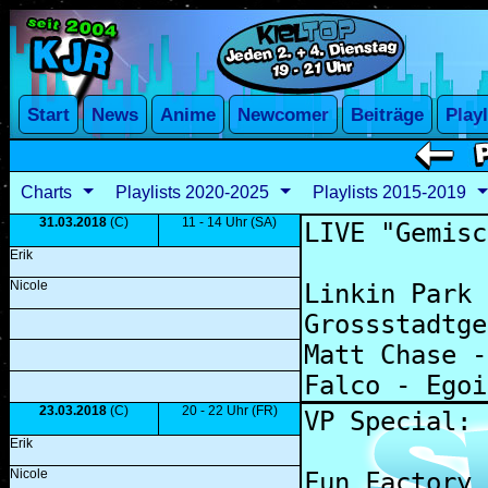
Charts
Playlists 2020-2025
Playlists 2015-2019
31.03.2018
(C)
11 - 14 Uhr (SA)
Erik
Nicole
23.03.2018
(C)
20 - 22 Uhr (FR)
Erik
Nicole