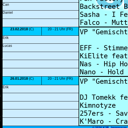
Can
Daniel
23.02.2018
(C)
20 - 21 Uhr (FR)
Erik
Lucas
26.01.2018
(C)
20 - 21 Uhr (FR)
Erik
©
2026 KJR
|
Impressum