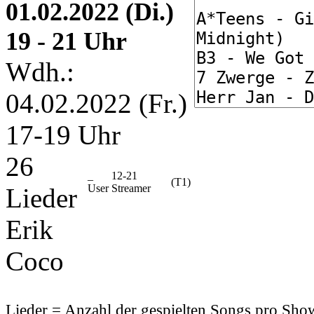
01.02.2022 (Di.)
19 - 21 Uhr
Wdh.:
04.02.2022 (Fr.)
17-19 Uhr
26
_
12-21
(T1)
User
Streamer
Lieder
Erik
Coco
Lieder = Anzahl der gespielten Songs pro Sh