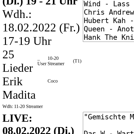
(Di.) 19 - 21 Uhr
Wdh.:
18.02.2022 (Fr.)
17-19 Uhr
25
_
10-20
(T1)
User
Streamer
Lieder
Erik
Coco
Madita
Wdh: 11-20 Streamer
LIVE:
08.02.2022 (Di.)