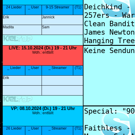
24 Lieder
_ User
9-15 Streamer
(T1)
Erik
Jannick
Madita
Sam
LIVE: 15.10.2024 (Di.) 19 - 21 Uhr
Wdh.: entfällt
_ Lieder
_ User
_ Streamer
(T1)
Erik
VP
: 08.10.2024 (Di.) 19 - 21 Uhr
Wdh.: entfällt
26 Lieder
_ User
_ Streamer
(T1)