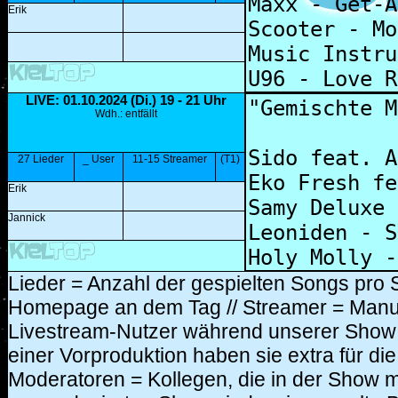
Erik
LIVE: 01.10.2024 (Di.) 19 - 21 Uhr
Wdh.: entfällt
27 Lieder
_ User
11-15 Streamer
(T1)
Erik
Jannick
Lieder = Anzahl der gespielten Songs pro 
Homepage an dem Tag // Streamer = Manuel
Livestream-Nutzer während unserer Show /
einer Vorproduktion haben sie extra für d
Moderatoren = Kollegen, die in der Show mit