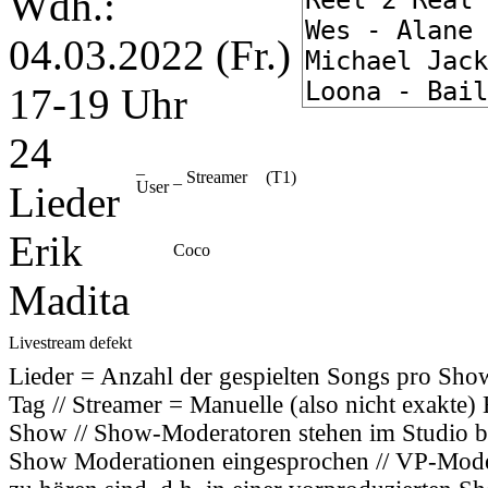
Wdh.:
04.03.2022 (Fr.)
17-19 Uhr
24
_
_ Streamer
(T1)
User
Lieder
Erik
Coco
Madita
Livestream defekt
Lieder = Anzahl der gespielten Songs pro Sh
Tag // Streamer = Manuelle (also nicht exakte
Show // Show-Moderatoren stehen im Studio bzw
Show Moderationen eingesprochen // VP-Modera