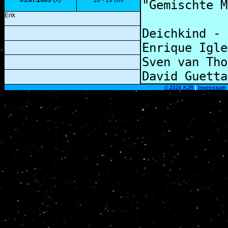
03.07.2009
(X)
18 - 19 Uhr
Erik
©
2026 KJR
|
Impressum