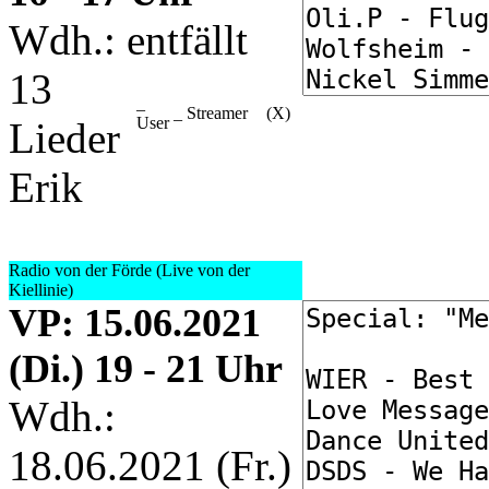
Wdh.: entfällt
13
_
_ Streamer
(X)
User
Lieder
Erik
Radio von der Förde (Live von der
Kiellinie)
VP
: 15.06.2021
(Di.) 19 - 21 Uhr
Wdh.:
18.06.2021 (Fr.)