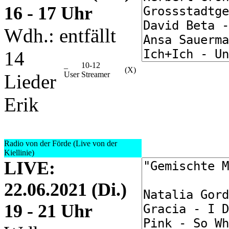
16 - 17 Uhr
Wdh.: entfällt
14
_
10-12
(X)
User
Streamer
Lieder
Erik
Radio von der Förde (Live von der
Kiellinie)
LIVE:
22.06.2021 (Di.)
19 - 21 Uhr