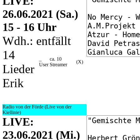
LIVE:
26.06.2021 (Sa.)
15 - 16 Uhr
Wdh.: entfällt
14
_
ca. 10
(X)
User
Streamer
Lieder
Erik
Radio von der Förde (Live von der
Kiellinie)
LIVE:
23.06.2021 (Mi.)